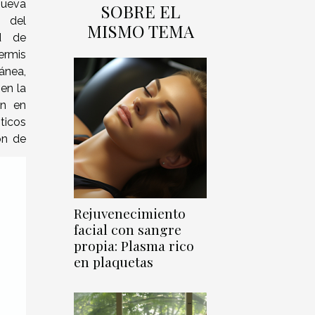
nueva
SOBRE EL
 del
MISMO TEMA
d de
ermis
ánea,
en la
ón en
ticos
ón de
Rejuvenecimiento
facial con sangre
propia: Plasma rico
en plaquetas