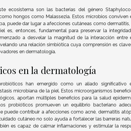
ste ecosistema son las bacterias del género Staphyloco
í como hongos como Malassezia. Estos microbios conviven 
rba, puede dar lugar a afecciones cutáneas como dermatitis,
piel es, entonces, fundamental para preservar la integridad
comenzado a desvelar la magnitud de la interacción entre 
evelando una relación simbiótica cuya comprensión es clave
novadores en dermatología.
ticos en la dermatología
robióticos han emergido como un aliado significativo 
tasis microbiana de la piel. Estos microorganismos benefici
ógicos, aportan múltiples beneficios para la salud epiderma
los probióticos promueven un equilibrio bacteriano adec
que puede contribuir a afecciones como acné, dermatitis atóp
l cuidado cutáneo no solo ayuda a fortalecer las barreras nat
bién es capaz de calmar inflamaciones y estimular la resp