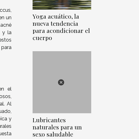
ccus,
Yoga acuático, la
en un
nueva tendencia
 acné
para acondicionar el
 y la
cuerpo
estos
 para
en el
osos,
l. Al
uado,
Lubricantes
ica y
naturales para un
urales
sexo saludable
uesta