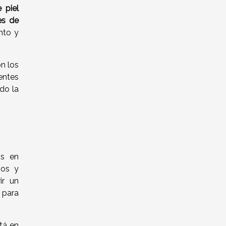
 piel
es de
nto y
on los
entes
do la
os en
jos y
ir un
 para
tá en