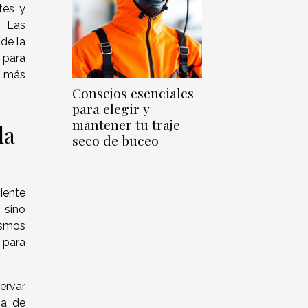
tes y
. Las
de la
 para
as más
Consejos esenciales
para elegir y
mantener tu traje
la
seco de buceo
ciente
 sino
nismos
 para
ervar
ia de