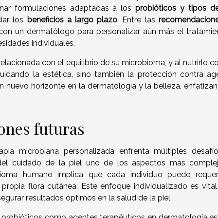
onar formulaciones adaptadas a los
probióticos y tipos de
iar los
beneficios a largo plazo
. Entre las
recomendacion
a con un dermatólogo para personalizar aún más el tratamie
esidades individuales.
elacionada con el equilibrio de su microbioma, y al nutrirlo c
uidando la estética, sino también la protección contra ag
n nuevo horizonte en la dermatología y la belleza, enfatizan
ones futuras
pia microbiana personalizada enfrenta múltiples desafí
 del cuidado de la piel uno de los aspectos más comple
bioma humano implica que cada individuo puede requer
propia flora cutánea. Este enfoque individualizado es vital
segurar resultados óptimos en la salud de la piel.
 probióticos como agentes terapéuticos en dermatología es