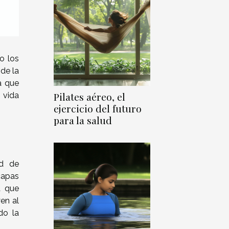
o los
de la
a que
Pilates aéreo, el
 vida
ejercicio del futuro
para la salud
ad de
capas
a que
en al
do la