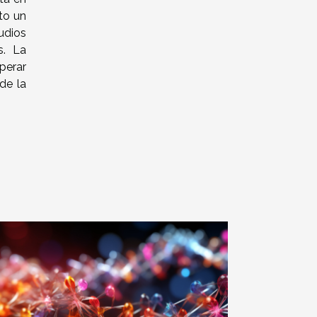
to un
udios
s. La
perar
de la