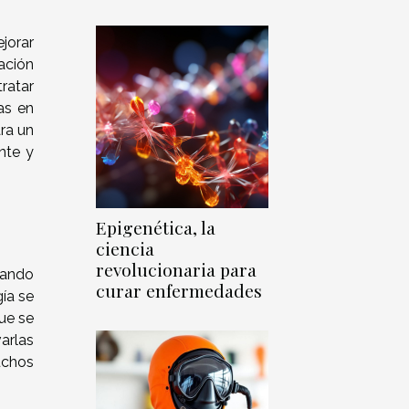
jorar
ación
ratar
as en
ra un
nte y
Epigenética, la
ciencia
revolucionaria para
iando
curar enfermedades
ía se
ue se
arlas
uchos