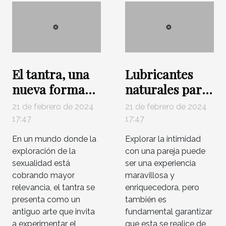
El tantra, una
Lubricantes
nueva forma
naturales para
de explorar la
un sexo
21 de febrero de 2024
21 de febrero de 2024
sexualidad
saludable
17:47
17:47
En un mundo donde la
Explorar la intimidad
exploración de la
con una pareja puede
sexualidad está
ser una experiencia
cobrando mayor
maravillosa y
relevancia, el tantra se
enriquecedora, pero
presenta como un
también es
antiguo arte que invita
fundamental garantizar
a experimentar el
que esta se realice de