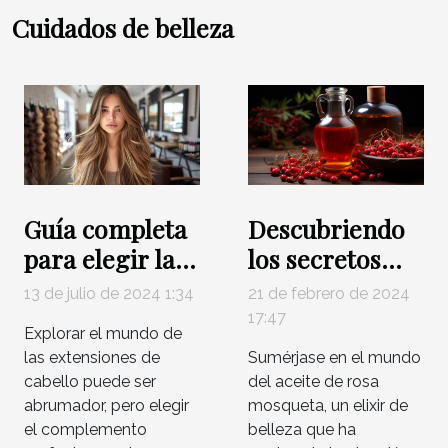
Cuidados de belleza
Guía completa
Descubriendo
para elegir las
los secretos
extensiones de
detrás del
13 de julio de 2024 1:34
21 de febrero de 2024
cabello ideales
aceite de rosa
17:47
Explorar el mundo de
mosqueta
las extensiones de
Sumérjase en el mundo
cabello puede ser
del aceite de rosa
abrumador, pero elegir
mosqueta, un elixir de
el complemento
belleza que ha