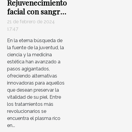
Rejuvenecimiento
facial con sangre
propia: Plasma
21 de febrero de 2024
rico en plaquetas
17:47
En la eterna búsqueda de
la fuente de la juventud, la
ciencia y la medicina
estética han avanzado a
pasos agigantados,
ofreciendo alternativas
innovadoras para aquellos
que desean preservar la
vitalidad de su piel. Entre
los tratamientos más
revolucionarios se
encuentra el plasma rico
en...