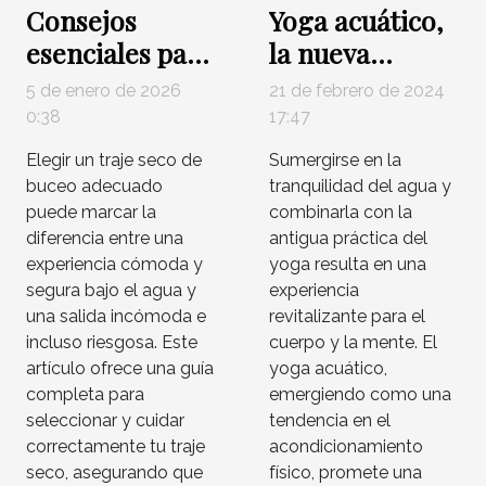
Consejos
Yoga acuático,
esenciales para
la nueva
elegir y
tendencia para
5 de enero de 2026
21 de febrero de 2024
mantener tu
acondicionar el
0:38
17:47
traje seco de
cuerpo
Elegir un traje seco de
Sumergirse en la
buceo
buceo adecuado
tranquilidad del agua y
puede marcar la
combinarla con la
diferencia entre una
antigua práctica del
experiencia cómoda y
yoga resulta en una
segura bajo el agua y
experiencia
una salida incómoda e
revitalizante para el
incluso riesgosa. Este
cuerpo y la mente. El
artículo ofrece una guía
yoga acuático,
completa para
emergiendo como una
seleccionar y cuidar
tendencia en el
correctamente tu traje
acondicionamiento
seco, asegurando que
físico, promete una