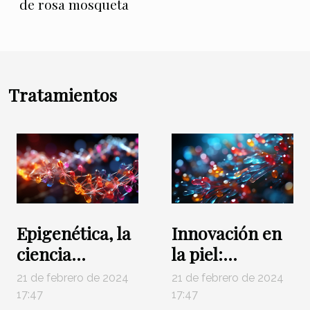
de rosa mosqueta
Tratamientos
Epigenética, la
Innovación en
ciencia
la piel:
revolucionaria
Microbioma y
21 de febrero de 2024
21 de febrero de 2024
para curar
probióticos
17:47
17:47