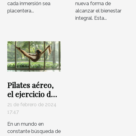
cada inmersión sea
nueva forma de
placentera...
alcanzar el bienestar
integral. Esta...
Pilates aéreo,
el ejercicio del
futuro para la
21 de febrero de 2024
salud
17:47
En un mundo en
constante búsqueda de